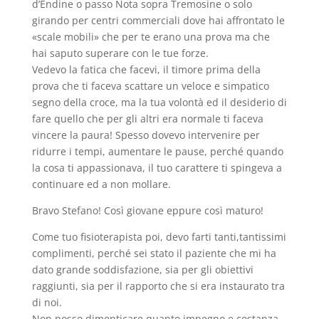
d’Endine o passo Nota sopra Tremosine o solo
girando per centri commerciali dove hai affrontato le
«scale mobili» che per te erano una prova ma che
hai saputo superare con le tue forze.
Vedevo la fatica che facevi, il timore prima della
prova che ti faceva scattare un veloce e simpatico
segno della croce, ma la tua volontà ed il desiderio di
fare quello che per gli altri era normale ti faceva
vincere la paura! Spesso dovevo intervenire per
ridurre i tempi, aumentare le pause, perché quando
la cosa ti appassionava, il tuo carattere ti spingeva a
continuare ed a non mollare.
Bravo Stefano! Così giovane eppure così maturo!
Come tuo fisioterapista poi, devo farti tanti,tantissimi
complimenti, perché sei stato il paziente che mi ha
dato grande soddisfazione, sia per gli obiettivi
raggiunti, sia per il rapporto che si era instaurato tra
di noi.
Non posso dimenticare quanto impegno e costanza