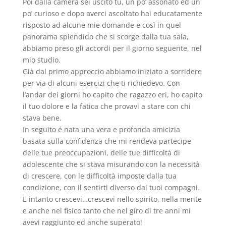
Poi dalla camera sei uscito tu, un po’ assonato ed un
po’ curioso e dopo averci ascoltato hai educatamente
risposto ad alcune mie domande e così in quel
panorama splendido che si scorge dalla tua sala,
abbiamo preso gli accordi per il giorno seguente, nel
mio studio.
Già dal primo approccio abbiamo iniziato a sorridere
per via di alcuni esercizi che ti richiedevo. Con
l’andar dei giorni ho capito che ragazzo eri, ho capito
il tuo dolore e la fatica che provavi a stare con chi
stava bene.
In seguito é nata una vera e profonda amicizia
basata sulla confidenza che mi rendeva partecipe
delle tue preoccupazioni, delle tue difficoltà di
adolescente che si stava misurando con la necessità
di crescere, con le difficoltà imposte dalla tua
condizione, con il sentirti diverso dai tuoi compagni.
E intanto crescevi…crescevi nello spirito, nella mente
e anche nel fisico tanto che nel giro di tre anni mi
avevi raggiunto ed anche superato!