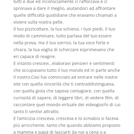
tutti e due ed inconsciamente ci rafforzava e ci
spronava a dare il meglio, aiutandoci ad affrontare
quelle difficoltà quotidiane che eravamo chiamati a
viviere sulla nostra pelle.
Il tuo pizzicottare, la tua schiena, i tuoi piedi, il tuo
modo di camminare, tutto parlava del tuo essere
nella prova, ma il tuo sorriso, la tua voce forte e
chiara, la tua voglia di scherzare esprimevano che
eri capace di reagire.
E intanto crescevi…elaboravi pensieri e sentimenti
che occupavano tutto il tuo mondo ed in parte anche
il nostro.Così hai cominciato ad entrare nelle nostre
vite con quella sincerità che ti contraddistingueva,
con quella gioia che sapeva contagiare, con quella
curiosità di sapere, di leggere libri, di vedere film, di
raccontare quel mondo virtuale dei videogiochi di cui
tanto ti sentivi attratto.
E l’amicizia cresceva, cresceva e lo scmabio si faceva
più arricchente, tanto che quando abbiamo proposto
a mamma e papà di lasciarti da noi a cena o a